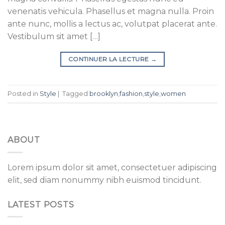
venenatis vehicula. Phasellus et magna nulla. Proin
ante nunc, mollis a lectus ac, volutpat placerat ante.
Vestibulum sit amet […]
CONTINUER LA LECTURE
→
Posted in
Style
|
Tagged
brooklyn
,
fashion
,
style
,
women
ABOUT
Lorem ipsum dolor sit amet, consectetuer adipiscing
elit, sed diam nonummy nibh euismod tincidunt.
LATEST POSTS