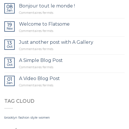
Bonjour tout le monde !
08
Jan
sur
Commentaires fermés
Bonjour
tout
Welcome to Flatsome
19
le
Nov
sur
Commentaires fermés
monde !
Welcome
to
Just another post with A Gallery
13
Flatsome
Oct
sur
Commentaires fermés
Just
another
A Simple Blog Post
13
post
Oct
sur
Commentaires fermés
with
A
A
Simple
A Video Blog Post
Gallery
01
Blog
Jan
sur
Commentaires fermés
Post
A
Video
Blog
TAG CLOUD
Post
brooklyn
fashion
style
women