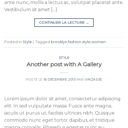
ante nunc, mollis a lectus ac, volutpat placerat ante.
Vestibulum sit amet […]
CONTINUER LA LECTURE
→
Posted in
Style
|
Tagged
brooklyn
,
fashion
,
style
,
women
STYLE
Another post with A Gallery
POSTÉ LE
16 DÉCEMBRE 2013
PAR
VINZASSE
Lorem ipsum dolor sit amet, consectetur adipiscing
elit. In sed vulputate massa. Fusce ante magna,
iaculis ut purus ut, facilisis ultrices nibh. Quisque
commodo nunc eget tortor dapibus, et tristique
magna convallis. Phasellus egestas nunc eu