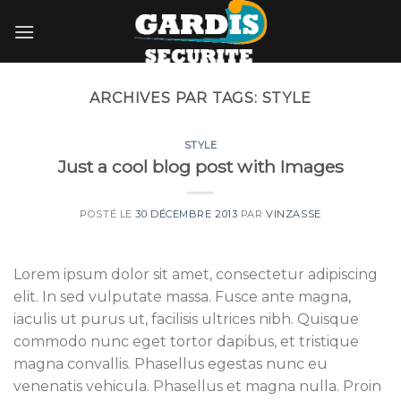
Skip
to
content
ARCHIVES PAR TAGS:
STYLE
STYLE
Just a cool blog post with Images
POSTÉ LE
30 DÉCEMBRE 2013
PAR
VINZASSE
Lorem ipsum dolor sit amet, consectetur adipiscing
elit. In sed vulputate massa. Fusce ante magna,
iaculis ut purus ut, facilisis ultrices nibh. Quisque
commodo nunc eget tortor dapibus, et tristique
magna convallis. Phasellus egestas nunc eu
venenatis vehicula. Phasellus et magna nulla. Proin