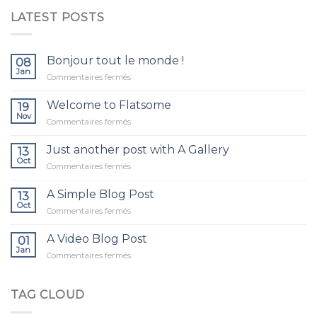
LATEST POSTS
Bonjour tout le monde !
08
Jan
sur
Commentaires fermés
Bonjour
tout
Welcome to Flatsome
19
le
Nov
sur
Commentaires fermés
monde !
Welcome
to
Just another post with A Gallery
13
Flatsome
Oct
sur
Commentaires fermés
Just
another
A Simple Blog Post
13
post
Oct
sur
Commentaires fermés
with
A
A
Simple
A Video Blog Post
Gallery
01
Blog
Jan
sur
Commentaires fermés
Post
A
Video
Blog
TAG CLOUD
Post