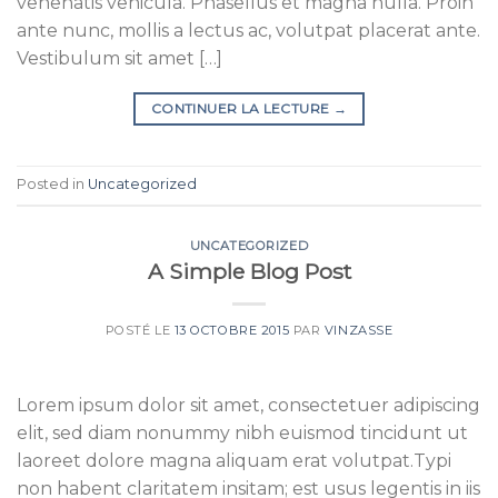
venenatis vehicula. Phasellus et magna nulla. Proin
ante nunc, mollis a lectus ac, volutpat placerat ante.
Vestibulum sit amet […]
CONTINUER LA LECTURE
→
Posted in
Uncategorized
UNCATEGORIZED
A Simple Blog Post
POSTÉ LE
13 OCTOBRE 2015
PAR
VINZASSE
Lorem ipsum dolor sit amet, consectetuer adipiscing
elit, sed diam nonummy nibh euismod tincidunt ut
laoreet dolore magna aliquam erat volutpat.Typi
non habent claritatem insitam; est usus legentis in iis