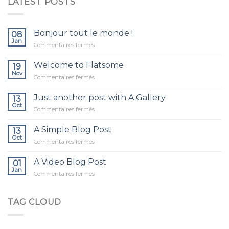
LATEST POSTS
Bonjour tout le monde !
08
Jan
sur
Commentaires fermés
Bonjour
tout
Welcome to Flatsome
19
le
Nov
sur
Commentaires fermés
monde !
Welcome
to
Just another post with A Gallery
13
Flatsome
Oct
sur
Commentaires fermés
Just
another
A Simple Blog Post
13
post
Oct
sur
Commentaires fermés
with
A
A
Simple
A Video Blog Post
Gallery
01
Blog
Jan
sur
Commentaires fermés
Post
A
Video
Blog
TAG CLOUD
Post