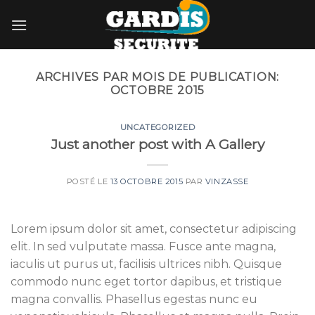
Skip
to
content
ARCHIVES PAR MOIS DE PUBLICATION:
OCTOBRE 2015
UNCATEGORIZED
Just another post with A Gallery
POSTÉ LE
13 OCTOBRE 2015
PAR
VINZASSE
Lorem ipsum dolor sit amet, consectetur adipiscing
elit. In sed vulputate massa. Fusce ante magna,
iaculis ut purus ut, facilisis ultrices nibh. Quisque
commodo nunc eget tortor dapibus, et tristique
magna convallis. Phasellus egestas nunc eu