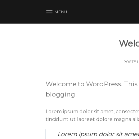
Skip
to
MENU
content
Welc
POSTÉ 
Welcome to WordPress. This is y
blogging!
Lorem ipsum dolor sit amet, consecte
tincidunt ut laoreet dolore magna al
Lorem ipsum dolor sit amet,