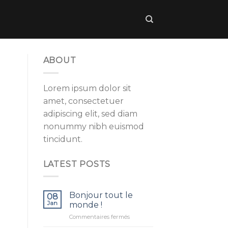
ABOUT
Lorem ipsum dolor sit
amet, consectetuer
adipiscing elit, sed diam
nonummy nibh euismod
tincidunt.
LATEST POSTS
Bonjour tout le
08
Jan
monde !
sur
Commentaires fermés
Bonjour