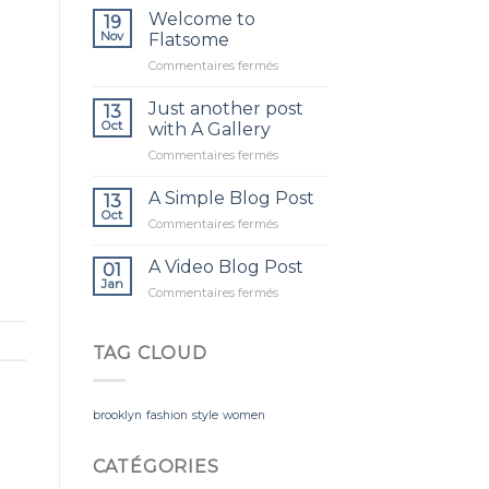
tout
Welcome to
19
le
Nov
Flatsome
monde !
sur
Commentaires fermés
Welcome
to
Just another post
13
Flatsome
Oct
with A Gallery
sur
Commentaires fermés
Just
another
A Simple Blog Post
13
post
Oct
sur
Commentaires fermés
with
A
A
Simple
A Video Blog Post
Gallery
01
Blog
Jan
sur
Commentaires fermés
Post
A
Video
Blog
TAG CLOUD
Post
brooklyn
fashion
style
women
CATÉGORIES