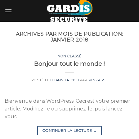
Skip
to
content
ARCHIVES PAR MOIS DE PUBLICATION:
JANVIER 2018
NON CLASSÉ
Bonjour tout le monde !
POSTÉ LE
8 JANVIER 2018
PAR
VINZASSE
Bienvenue dans WordPress. Ceci est votre premier
article. Modifiez-le ou supprimez-le, puis lancez-
vous !
CONTINUER LA LECTURE
→