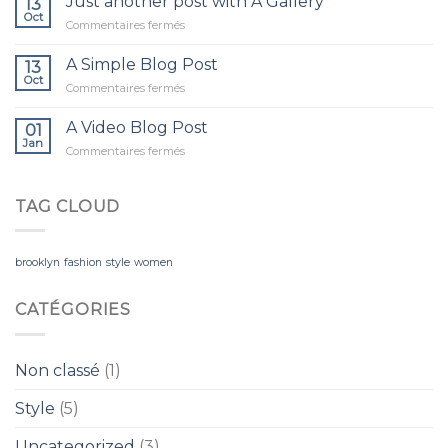
Just another post with A Gallery
13
Flatsome
Oct
sur
Commentaires fermés
Just
another
A Simple Blog Post
13
post
Oct
sur
Commentaires fermés
with
A
A
Simple
A Video Blog Post
Gallery
01
Blog
Jan
sur
Commentaires fermés
Post
A
Video
Blog
TAG CLOUD
Post
brooklyn
fashion
style
women
CATÉGORIES
Non classé
(1)
Style
(5)
Uncategorized
(3)