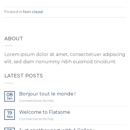
Posted in
Non classé
ABOUT
Lorem ipsum dolor sit amet, consectetuer adipiscing
elit, sed diam nonummy nibh euismod tincidunt.
LATEST POSTS
Bonjour tout le monde !
08
Jan
sur
Commentaires fermés
Bonjour
tout
Welcome to Flatsome
19
le
Nov
sur
Commentaires fermés
monde !
Welcome
to