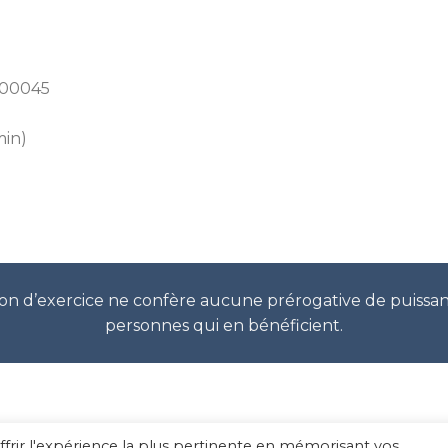
 00045
min)
sation d’exercice ne confère aucune prérogative de puissa
personnes qui en bénéficient.
ffrir l'expérience la plus pertinente en mémorisant vos