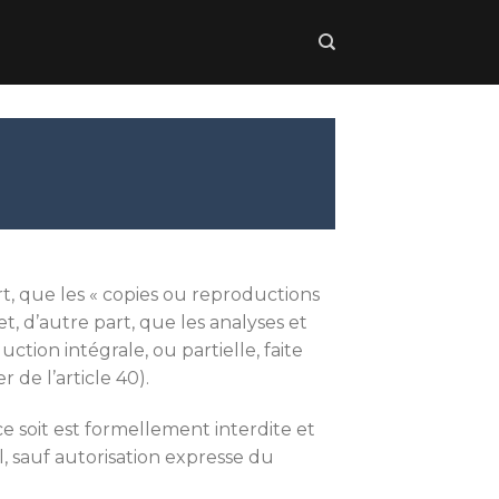
art, que les « copies ou reproductions
et, d’autre part, que les analyses et
ction intégrale, ou partielle, faite
 de l’article 40).
 soit est formellement interdite et
, sauf autorisation expresse du