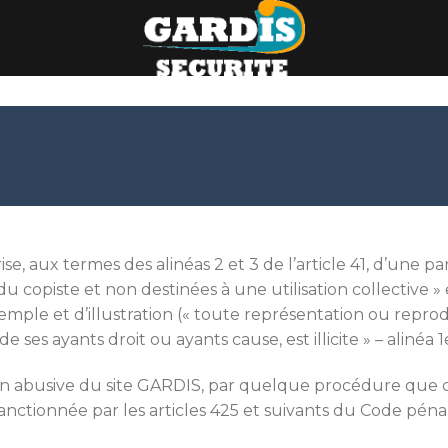
rise, aux termes des alinéas 2 et 3 de l’article 41, d’une p
u copiste et non destinées à une utilisation collective » 
emple et d’illustration (« toute représentation ou reprodu
es ayants droit ou ayants cause, est illicite » – alinéa 1er
 abusive du site GARDIS, par quelque procédure que ce
nctionnée par les articles 425 et suivants du Code pénal