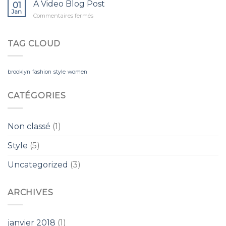
Simple
A Video Blog Post
Gallery
01
Blog
Jan
sur
Commentaires fermés
Post
A
Video
Blog
TAG CLOUD
Post
brooklyn
fashion
style
women
CATÉGORIES
Non classé
(1)
Style
(5)
Uncategorized
(3)
ARCHIVES
janvier 2018
(1)