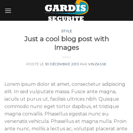
Skip
to
content
STYLE
Just a cool blog post with
Images
POSTÉ LE
30 DÉCEMBRE 2013
PAR
VINZASSE
Lorem ipsum dolor sit amet, consectetur adipiscing
elit. In sed vulputate massa. Fusce ante magna,
iaculis ut purus ut, facilisis ultrices nibh. Quisque
commodo nunc eget tortor dapibus, et tristique
magna convallis. Phasellus egestas nunc eu
venenatis vehicula. Phasellus et magna nulla. Proin
ante nunc, mollis a lectus ac, volutpat placerat ante.