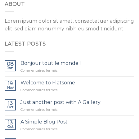
ABOUT
Lorem ipsum dolor sit amet, consectetuer adipiscing
elit, sed diam nonummy nibh euismod tincidunt.
LATEST POSTS
Bonjour tout le monde !
08
Jan
sur
Commentaires fermés
Bonjour
tout
Welcome to Flatsome
19
le
Nov
sur
Commentaires fermés
monde !
Welcome
to
Just another post with A Gallery
13
Flatsome
Oct
sur
Commentaires fermés
Just
another
A Simple Blog Post
13
post
Oct
sur
Commentaires fermés
with
A
A