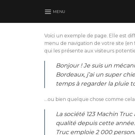
Skip
to
MENU
content
Voici un exemple de page. Elle est diff
menu de navigation de votre site (en
qui les présente aux visiteurs potenti
Bonjour ! Je suis un mécani
Bordeaux, j’ai un super chi
temps à regarder la pluie t
…ou bien quelque chose comme cela 
La société 123 Machin Truc 
qualité depuis cette année
Truc emploie 2 000 personn