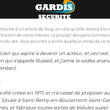
érente d’un article de blog, en cela qu’elle restera à la 
 fonction de votre thème). La plupart des gens commenc
els du site. Vous pourriez y écrire quelque chose de ce t
cien qui aspire à devenir un acteur, et ceci est
en qui s’appelle Russell, et j’aime la vodka-ana
omber).
:
a été créée en 1971, et n’a cessé de proposer a
. Située à Saint-Remy-en-Bouzemont-Saint-Gen
es, et fabrique toutes sortes de bidules sup