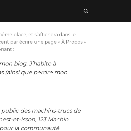
même place, et s’affichera dans le
ent par écrire une page « À Propos »
enant :
 mon blog. J’habite à
nas (ainsi que perdre mon
u public des machins-trucs de
est-et-Isson, 123 Machin
er pour la communauté