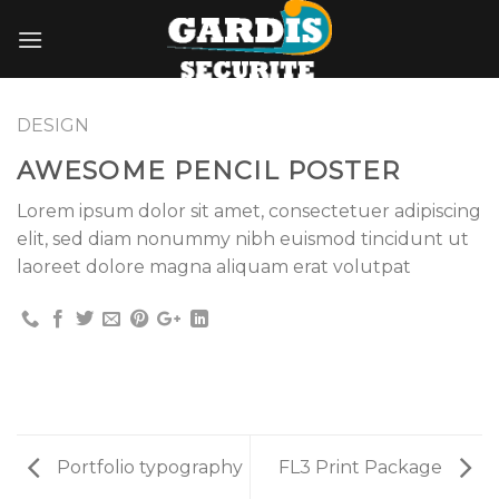
Skip
to
content
DESIGN
AWESOME PENCIL POSTER
Lorem ipsum dolor sit amet, consectetuer adipiscing
elit, sed diam nonummy nibh euismod tincidunt ut
laoreet dolore magna aliquam erat volutpat
Portfolio typography
FL3 Print Package