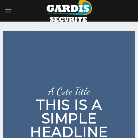
Skip
to
content
A Cute Title
THIS IS A
SIMPLE
HEADLINE