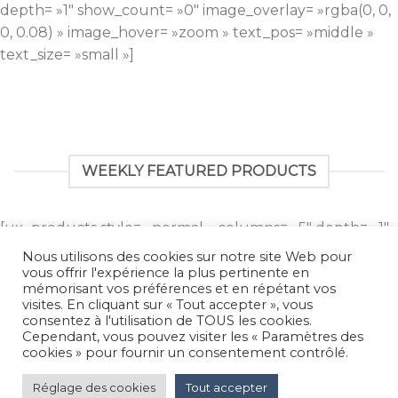
depth= »1″ show_count= »0″ image_overlay= »rgba(0, 0,
0, 0.08) » image_hover= »zoom » text_pos= »middle »
text_size= »small »]
WEEKLY FEATURED PRODUCTS
[ux_products style= »normal » columns= »5″ depth= »1″
show= »featured »]
Nous utilisons des cookies sur notre site Web pour
vous offrir l'expérience la plus pertinente en
FOLLOW US ON INSTAGRAM
mémorisant vos préférences et en répétant vos
visites. En cliquant sur « Tout accepter », vous
consentez à l'utilisation de TOUS les cookies.
Cependant, vous pouvez visiter les « Paramètres des
Unable to communicate with Instagram.
cookies » pour fournir un consentement contrôlé.
MENTIONS LÉGALES
Réglage des cookies
Tout accepter