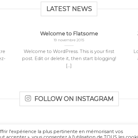
LATEST NEWS
Welcome to Flatsome
19 novembre 2015
tre
Welcome to WordPress. This is your first
L
ez-
post. Edit or delete it, then start blogging!
[...]
FOLLOW ON INSTAGRAM
ffrir l'expérience la plus pertinente en mémorisant vos
MENTIONS LÉGALES
out accepter », vous consentez à l'utilisation de TOUS les cooki