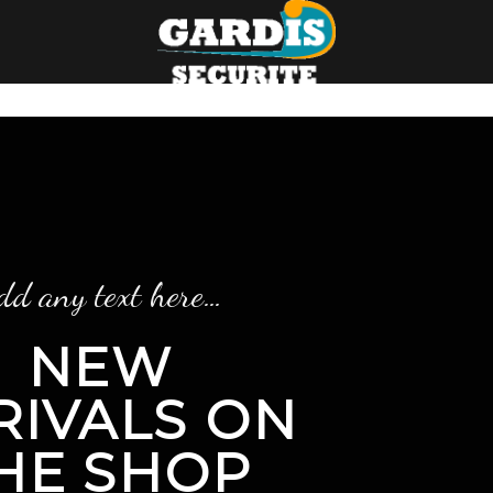
dd any text here…
NEW
RIVALS ON
HE SHOP