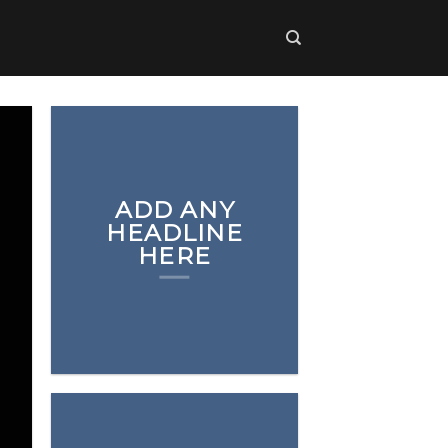
ADD ANY
HEADLINE
HERE
Add any text here…
NEW
ARRIVALS O
THE SHOP