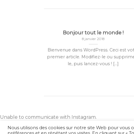
 and Retina
Bonjour tout le monde !
.
8 janvier 2018
Bienvenue dans WordPress. Ceci est vo
t, consectetur
premier article. Modifiez-le ou supprim
fend risus, sit
le, puis lancez-vous ! [...]
..]
Unable to communicate with Instagram.
Nous utilisons des cookies sur notre site Web pour vous o
préférences et en répétant vos visites. En cliquant sur « T