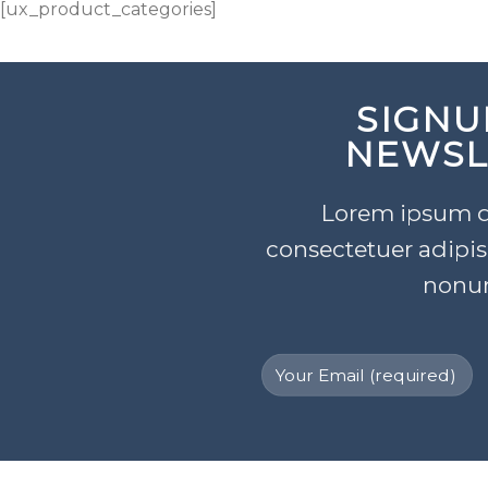
[ux_product_categories]
SIGNU
NEWSL
Lorem ipsum do
consectetuer adipis
nonu