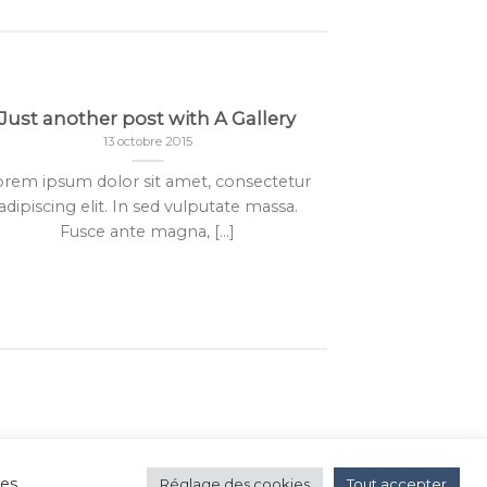
Just another post with A Gallery
A S
13 octobre 2015
orem ipsum dolor sit amet, consectetur
Lorem ipsum d
adipiscing elit. In sed vulputate massa.
adipiscing e
Fusce ante magna, [...]
euism
es.
Réglage des cookies
Tout accepter